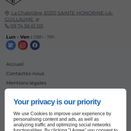
La Chaletière,
61210
SAINTE-HONORINE-LA-
GUILLAUME
09 74 56 61 00
Lun - Ven :
08h - 19h
Accueil
Contactez-nous
Mentions légales
Plan du site
Your privacy is our priority
We use Cookies to improve user experience by
Haut de page
personalising content and ads, as well as
analyzing traffic and optimizing social networks
functionalities. By clicking "I Agree" you consent to