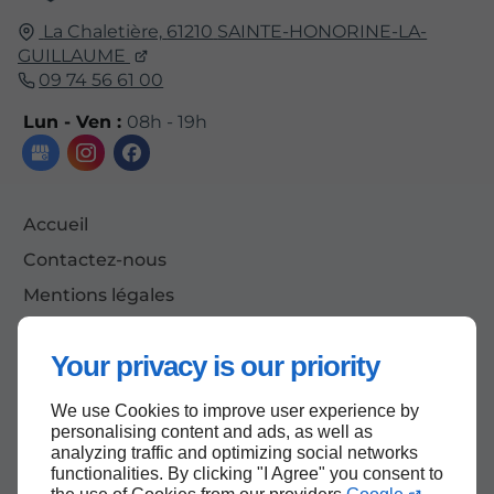
La Chaletière,
61210
SAINTE-HONORINE-LA-
GUILLAUME
09 74 56 61 00
Lun - Ven :
08h - 19h
Accueil
Contactez-nous
Mentions légales
Plan du site
Your privacy is our priority
We use Cookies to improve user experience by
Haut de page
personalising content and ads, as well as
analyzing traffic and optimizing social networks
functionalities. By clicking "I Agree" you consent to